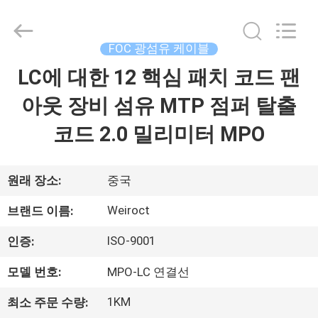
©
2021
-
2025
Wuhan
FOC 광섬유 케이블
Weiruo
Communication
Tech.
LC에 대한 12 핵심 패치 코드 팬
집
Co.,Ltd.
All
Rights
아웃 장비 섬유 MTP 점퍼 탈출
Reserved.
제
코드 2.0 밀리미터 MPO
품
원래 장소:
중국
회
Weiroct
브랜드 이름:
사
ISO-9001
인증:
소
모델 번호:
MPO-LC 연결선
개
1KM
최소 주문 수량: