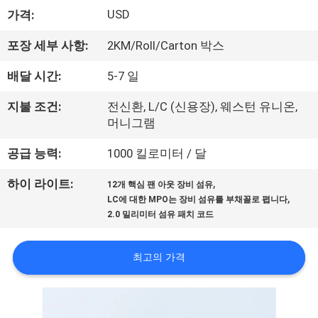
USD
가격:
공
장
포장 세부 사항:
2KM/Roll/Carton 박스
견
배달 시간:
5-7 일
학
지불 조건:
전신환, L/C (신용장), 웨스턴 유니온,
머니그램
품
공급 능력:
1000 킬로미터 / 달
질
,
하이 라이트:
12개 핵심 팬 아웃 장비 섬유
,
LC에 대한 MPO는 장비 섬유를 부채꼴로 폅니다
관
2.0 밀리미터 섬유 패치 코드
리
최고의 가격
문