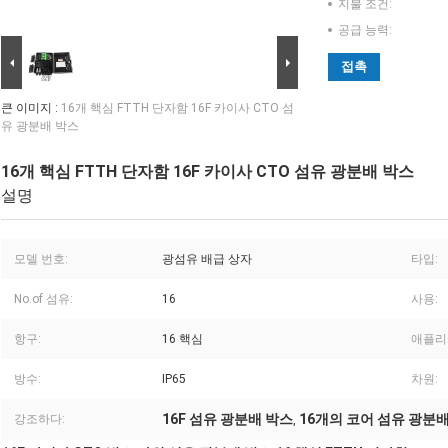
지불 조건:
공급 능력:
접촉
큰 이미지 :
16개 핵심 FTTH 단자함 16F 카이사 CTO 섬
유 광분배 박스
16개 핵심 FTTH 단자함 16F 카이사 CTO 섬유 광분배 박스
설명
모델 번호:
광섬유 배급 상자
타입:
No.of 섬유:
16
사용:
항구:
16 핵심
애플리
방수:
IP65
차원:
16F 섬유 광분배 박스
16개의 코어 섬유 광분
강조하다:
,