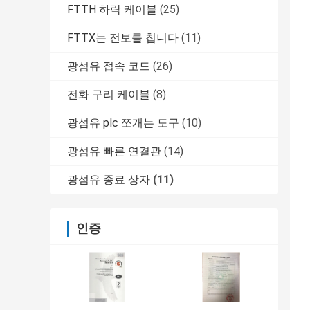
FTTH 하락 케이블
(25)
FTTX는 전보를 칩니다
(11)
광섬유 접속 코드
(26)
전화 구리 케이블
(8)
광섬유 plc 쪼개는 도구
(10)
광섬유 빠른 연결관
(14)
광섬유 종료 상자
(11)
인증