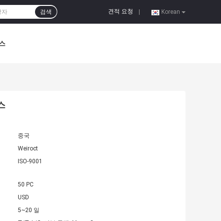
견적 요청
검색
|
Korean
스
스
중국
Weiroct
ISO-9001
50 PC
USD
5~20 일