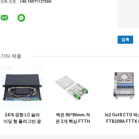
전화 번호:
+86 18971127560
기타 제품
24개 공항 LC 슬라
벽은 86*86mm 작
In2 Out8 CTO 
이딩 형 플러그반 광
은 2개 핵심 FTTH
FTB208A FTTX 
섬유 단자 박스
광섬유 단자 박스를
핵심 광섬유 단자 
탑재했습니다
스