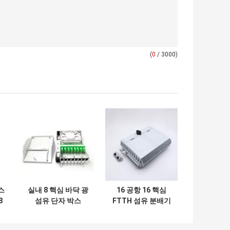
(
0
/ 3000)
박스
실내 8 핵심 바닥 광
16 공항 16 핵심
8
섬유 단자 박스
FTTH 섬유 분배기
박
배전상자