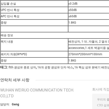
삽입물 손실
≤0.2dB
UPC 반사 특성
≥50dB
APC 반사 특성
≥60dB
중량
1.8KG
배송 정보
팩지 내용
배전상자, 1 대 ; 자물쇠, 2 열쇠
accessories,1 세트 벽걸이용 
패키지 차원(W*H*D)
270mm*200mm*100mm
중량
1.8KG
,
,
태그:
ftth 광섬유 종료 상자
16개 공항 광섬유 단자 박스
16 핵심 섬유 분배기 배전
연락처 세부 사항
회사에 직접
WUHAN WEIRUO COMMUNICATION TECH.
CO.,LTD
담당자:
Geng