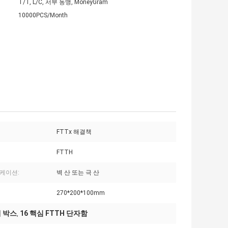
T/T, L/C, 서부 동맹, MoneyGram
10000PCS/Month
FTTx 해결책
FTTH
케이션:
벽 산 또는 극 산
270*200*100mm
배 박스
16 핵심 FTTH 단자함
,