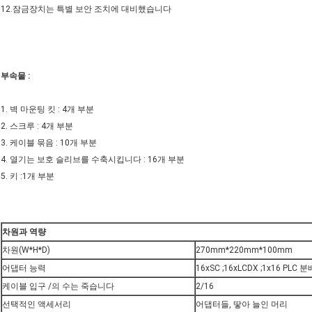
12.잠금장치는 특별 보안 조치에 대비했습니다
부속물 :
1. 벽 마운팅 킷 : 4개 부분
2. 스크루 : 4개 부분
3. 케이블 묶음 : 10개 부분
4. 열기는 보호 슬리브를 수축시킵니다 : 16개 부분
5. 키 :1개 부분
차원과 역량
차원(W*H*D)
270mm*220mm*100mm
어댑터 능력
16xSC ;16xLCDX ;1x16 PLC 
케이블 입구 /의 수는 죽습니다
2/16
선택적인 액세서리
어댑터들, 땋아 늘인 머리