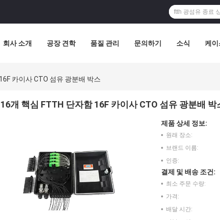
회사 소개
공장 견학
품질 관리
문의하기
소식
케이
 16F 카이사 CTO 섬유 광분배 박스
16개 핵심 FTTH 단자함 16F 카이사 CTO 섬유 광분배 박
제품 상세 정보:
원래 장소:
브랜드 이름:
인증:
결제 및 배송 조건:
최소 주문 수량:
가격:
배달 시간: