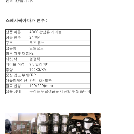
선이 없습니다.
스페시픽아 매개 변수 :
상품 이름
ADSS 광섬유 케이블
섬유 번수
24 핵심
구조
루즈 튜브
섬유형
단일모드
외부 자켓 재료
PE
재킷 색
검정색
케이블 직경
9.5 밀리미터
중량
100KG/KM
중심 강도 부재
FRP
애플리케이션
안테나와 도관
굴곡 반경
10D/20D(mm)
샘플 상태
우리는 무료샘플을 제공할 수 있습니다