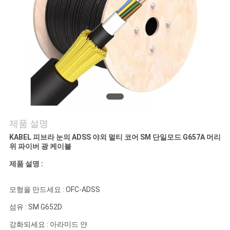
의
하
기
소
식
제품 설명
케
KABEL 피브라 눈의 ADSS 야외 멀티 코어 SM 단일모드 G657A 머리
위 파이버 광 케이블
이
제품 설명 :
스
모형을 만드세요 : OFC-ADSS
사
섬유 : SM G652D
강화되세요 : 아라미드 얀