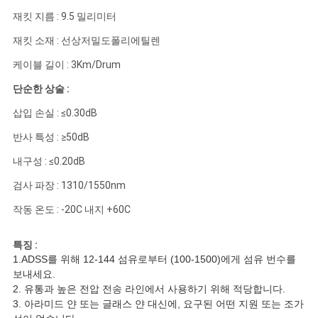
이
재킷 지름 : 9.5 밀리미터
트
재킷 소재 : 선상저밀도폴리에틸렌
맵
케이블 길이 : 3Km/Drum
단순한 상술 :
PRIVACY
삽입 손실 : ≤0.30dB
POLICY
반사 특성 : ≥50dB
내구성 : ≤0.20dB
검사 파장 : 1310/1550nm
작동 온도 : -20C 내지 +60C
특징 :
1.ADSS를 위해 12-144 섬유로부터 (100-1500)에게 섬유 번수를
보내세요.
2. 유통과 높은 전압 전송 라인에서 사용하기 위해 적당합니다.
3. 아라미드 얀 또는 글래스 얀 대신에, 요구된 어떤 지원 또는 조가