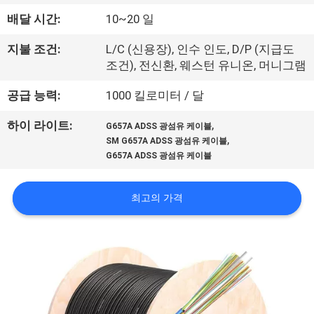
공
배달 시간:
10~20 일
장
지불 조건:
L/C (신용장), 인수 인도, D/P (지급도
조건), 전신환, 웨스턴 유니온, 머니그램
견
공급 능력:
1000 킬로미터 / 달
학
,
하이 라이트:
G657A ADSS 광섬유 케이블
,
SM G657A ADSS 광섬유 케이블
품
G657A ADSS 광섬유 케이블
질
최고의 가격
관
리
문