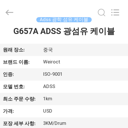
©
2021
-
2025
Wuhan
Adss 광학 섬유 케이블
Weiruo
Communication
Tech.
G657A ADSS 광섬유 케이블
집
Co.,Ltd.
All
Rights
Reserved.
제
원래 장소:
중국
품
Weiroct
브랜드 이름:
ISO-9001
인증:
회
ADSS
모델 번호:
사
1km
최소 주문 수량:
소
USD
가격:
개
3KM/Drum
포장 세부 사항: