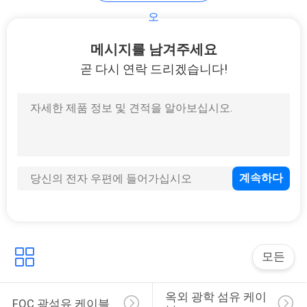
의
오
하
메시지를 남겨주세요
기
곧 다시 연락 드리겠습니다!
소
식
케
이
스
모든
사
옥외 광학 섬유 케이
FOC 광섬유 케이블