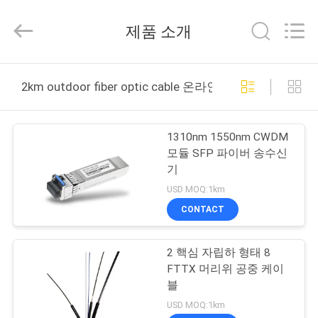
©
2021
-
제품 소개
2026
Wuhan
Weiruo
Communication
Tech.
집
Co.,Ltd.
2km outdoor fiber optic cable 온라인 제조
All
Rights
Reserved.
제
1310nm 1550nm CWDM
품
모듈 SFP 파이버 송수신
기
USD MOQ:1km
회
CONTACT
사
2 핵심 자립하 형태 8
소
FTTX 머리위 공중 케이
개
블
USD MOQ:1km